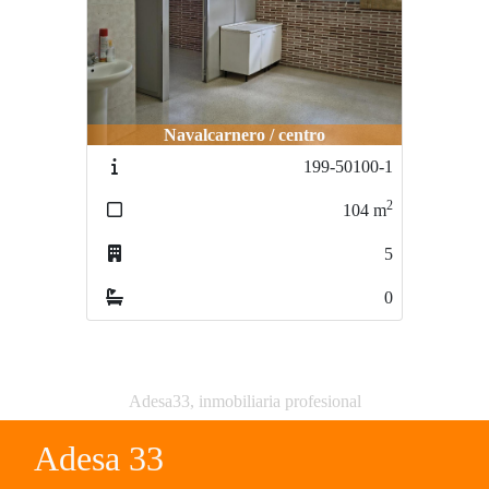
Navalcarnero / centro
199-50100-1
2
104
m
5
0
Adesa33, inmobiliaria profesional
Adesa 33