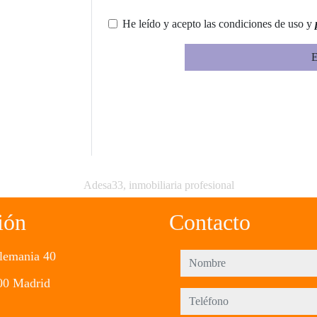
He leído y acepto las condiciones de uso y
E
Adesa33, inmobiliaria profesional
ión
Contacto
lemania 40
nombre
00 Madrid
teléfono