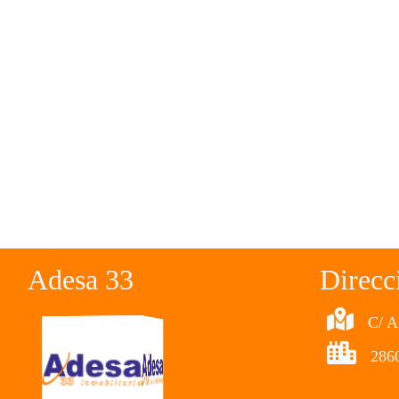
Adesa 33
Direcc
C/ A
286