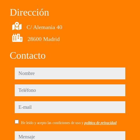
Dirección
C/ Alemania 40
28600 Madrid
Contacto
nombre
teléfono
e-mail
He leído y acepto las condiciones de uso y
política de privacidad
mensaje